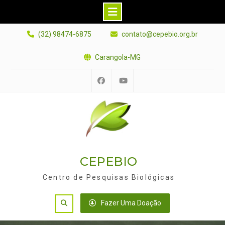
Skip
(32) 98474-6875
contato@cepebio.org.br
to
content
Carangola-MG
Facebook
Youtube
CEPEBIO
Centro de Pesquisas Biológicas
Search
Fazer Uma Doação