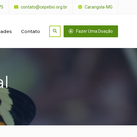
75
contato@cepebio.org.br
Carangola-MG
dades
Contato
Search
Fazer Uma Doação
al