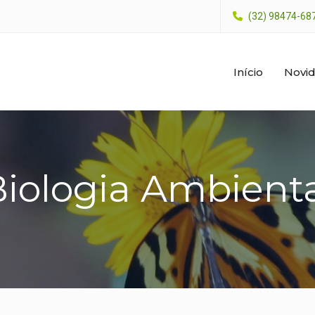
(32) 98474-68
Início
Novi
iologia Ambient